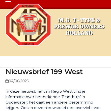
Open
Close
mobile
mobile
menu
menu
Nieuwsbrief 199 West
Nieuwsbrief 199 West
04/06/2025
In deze nieuwsbrief van Regio West vind je
informatie over het bekende ‘Praethuijs’ in
Oudewater: het gaat een andere bestemming
krijgen. Ook in deze nieuwsbrief een overzicht van