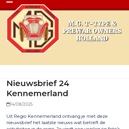
Open
Close
mobile
mobile
menu
menu
Nieuwsbrief 24 Kennemerland
Nieuwsbrief 24
Kennemerland
14/08/2025
Uit Regio Kennemerland ontvang je met deze
nieuwsbrief het laatste nieuws wat betreft de
activiteiten in de regio. Je vindt een verslag en foto’s