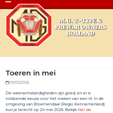
Open
Close
mobile
mobile
menu
menu
Toeren in mei
Toeren in mei
09/05/2026
De weersomstandigheden zijn goed, en er is
voldoende keuze voor het maken van een rit. In de
omgeving van Bloemendaal (Regio Kennemerland)
kun je terecht op 24 mei 2026. Bekijk
hier de