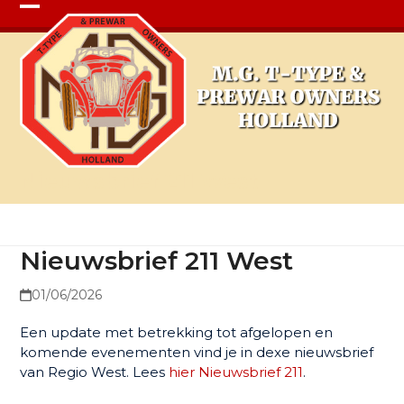
Open
Close
mobile
mobile
menu
menu
Nieuwsbrief 211 West
Nieuwsbrief 211 West
01/06/2026
Een update met betrekking tot afgelopen en
komende evenementen vind je in dexe nieuwsbrief
van Regio West. Lees
hier Nieuwsbrief 211
.