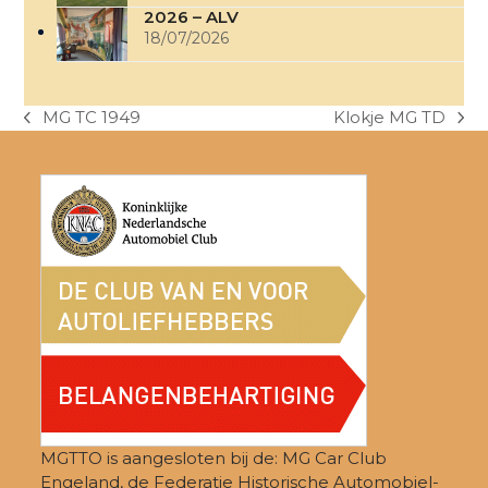
2026 – ALV
18/07/2026
MG TC 1949
Klokje MG TD
previous
next
post:
post:
MGTTO is aangesloten bij de: MG Car Club
Engeland, de Federatie Historische Automobiel-