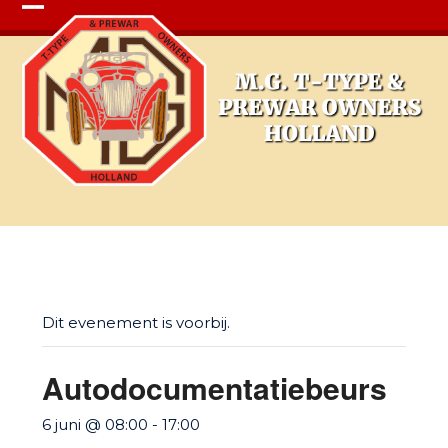
Open
Close
mobile
mobile
menu
menu
Single Day Events
Dit evenement is voorbij.
Autodocumentatiebeurs
6 juni @ 08:00
-
17:00