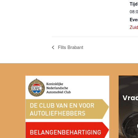
Tijd
08:0
Eve
Zui
Flits Brabant