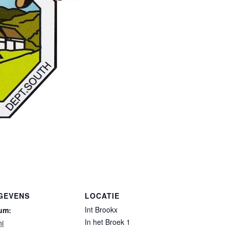
GEVENS
LOCATIE
Int Brookx
um:
In het Broek 1
ni