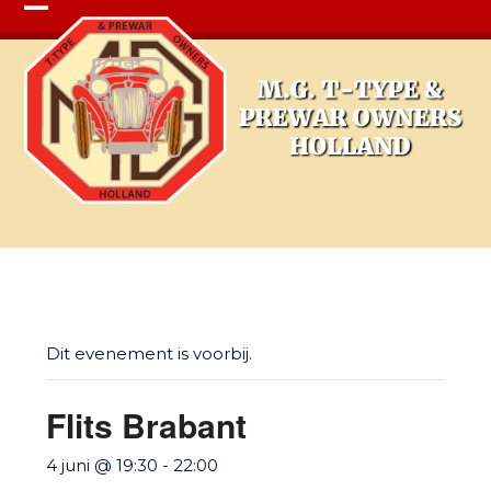
Open
Close
mobile
mobile
menu
menu
Single Day Events
Dit evenement is voorbij.
Flits Brabant
4 juni @ 19:30
-
22:00