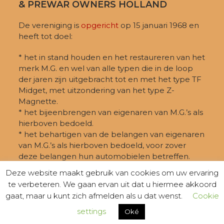
& PREWAR OWNERS HOLLAND
De vereniging is
opgericht
op 15 januari 1968 en
heeft tot doel:
* het in stand houden en het restaureren van het
merk M.G. en wel van alle typen die in de loop
der jaren zijn uitgebracht tot en met het type TF
Midget, met uitzondering van het type Z-
Magnette.
* het bijeenbrengen van eigenaren van M.G.’s als
hierboven bedoeld.
* het behartigen van de belangen van eigenaren
van M.G.’s als hierboven bedoeld, voor zover
deze belangen hun automobielen betreffen.
Deze website maakt gebruik van cookies om uw ervaring
te verbeteren. We gaan ervan uit dat u hiermee akkoord
gaat, maar u kunt zich afmelden als u dat wenst.
Cookie
settings
Oké
© MGTTO 2026 -
PRIVACY
- KVK-nummer: 40409257 -
Webdesign:
Finton Media