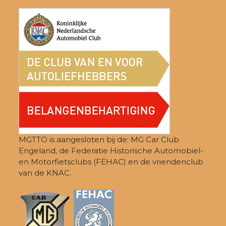
Z
e
4
o
n
j
n
e
a
u
k
v
n
e
i
2
g
n
a
0
e
t
2
i
n
e
5
MGTTO is aangesloten bij de: MG Car Club
w
Engeland, de Federatie Historische Automobiel-
e
en Motorfietsclubs (FEHAC) en de vriendenclub
van de KNAC.
e
r
g