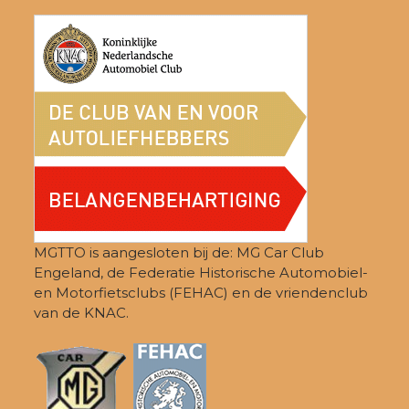
Z
e
2
o
n
j
n
e
a
u
k
v
n
e
i
2
g
n
a
0
e
t
2
i
n
e
6
MGTTO is aangesloten bij de: MG Car Club
w
Engeland, de Federatie Historische Automobiel-
e
en Motorfietsclubs (FEHAC) en de vriendenclub
van de KNAC.
e
r
g