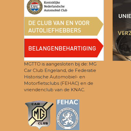
n
w
e
e
r
g
e
MGTTO is aangesloten bij de: MG
Car Club Engeland, de Federatie
v
Historische Automobiel- en
Motorfietsclubs (FEHAC) en de
e
vriendenclub van de KNAC.
n
n
a
v