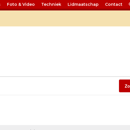
s
Foto & Video
Techniek
Lidmaatschap
Contact
ndar
Zo