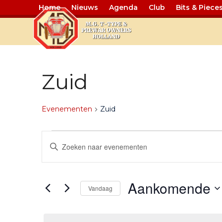
Home
Nieuws
Agenda
Club
Bits & Piece
Events Cale
Zuid
Evenementen
Zuid
E
E
Vul
v
v
een
keyword
e
e
in.
Aankomende
Zoek
n
n
Vandaag
voor
Selecteer
e
e
Evenementen
een
met