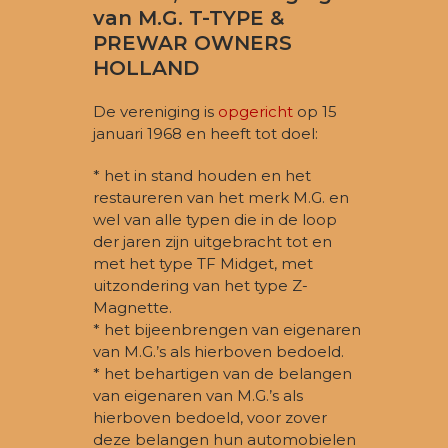
i
van M.G. T-TYPE &
g
PREWAR OWNERS
HOLLAND
a
t
De vereniging is
opgericht
op 15
i
januari 1968 en heeft tot doel:
e
* het in stand houden en het
restaureren van het merk M.G. en
wel van alle typen die in de loop
der jaren zijn uitgebracht tot en
met het type TF Midget, met
uitzondering van het type Z-
Magnette.
* het bijeenbrengen van eigenaren
van M.G.’s als hierboven bedoeld.
* het behartigen van de belangen
van eigenaren van M.G.’s als
hierboven bedoeld, voor zover
deze belangen hun automobielen