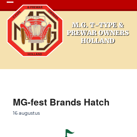
Open
Close
mobile
mobile
menu
menu
Single Day Events
MG-fest Brands Hatch
16 augustus