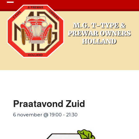
Open
Close
mobile
mobile
menu
menu
Single Day Events
Praatavond Zuid
6 november @ 19:00
-
21:30