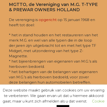
MGTTO, de Vereniging van M.G. T-TYPE
& PREWAR OWNERS HOLLAND
De vereniging is
opgericht
op 15 januari 1968 en
heeft tot doel:
* het in stand houden en het restaureren van het
merk M.G. en wel van alle typen die in de loop
der jaren zijn uitgebracht tot en met het type TF
Midget, met uitzondering van het type Z-
Magnette.
* het bijeenbrengen van eigenaren van M.G.’s als
hierboven bedoeld.
* het behartigen van de belangen van eigenaren
van M.G.’s als hierboven bedoeld, voor zover
deze belangen hun automobielen betreffen.
Deze website maakt gebruik van cookies om uw ervaring
te verbeteren. We gaan ervan uit dat u hiermee akkoord
gaat, maar u kunt zich afmelden als u dat wenst.
Cookie