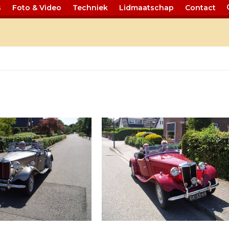
s
Foto & Video
Techniek
Lidmaatschap
Contact
it