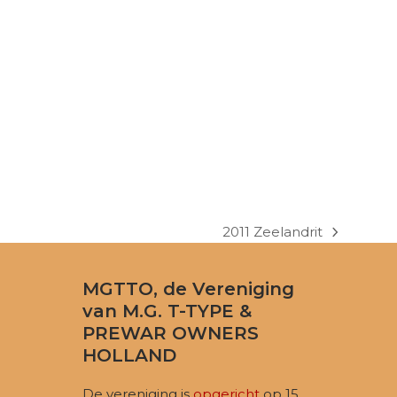
2011 Zeelandrit
next
post:
MGTTO, de Vereniging
van M.G. T-TYPE &
PREWAR OWNERS
HOLLAND
De vereniging is
opgericht
op 15