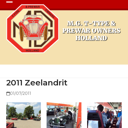
Open
Close
mobile
mobile
menu
menu
2011 Zeelandrit
2011 Zeelandrit
01/07/2011