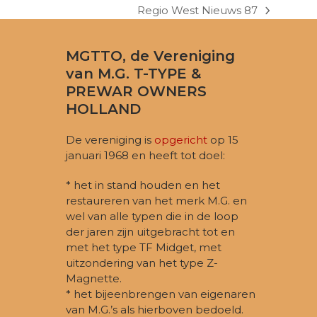
Regio West Nieuws 87
next
post:
MGTTO, de Vereniging
van M.G. T-TYPE &
PREWAR OWNERS
HOLLAND
De vereniging is
opgericht
op 15
januari 1968 en heeft tot doel:
* het in stand houden en het
restaureren van het merk M.G. en
wel van alle typen die in de loop
der jaren zijn uitgebracht tot en
met het type TF Midget, met
uitzondering van het type Z-
Magnette.
* het bijeenbrengen van eigenaren
van M.G.’s als hierboven bedoeld.