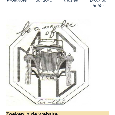
Praethuys
50 jaar ..
muziek
prachtig
buffet
Zoeken in de website