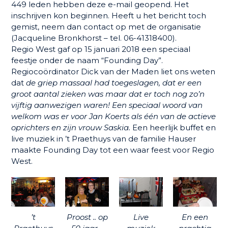
449 leden hebben deze e-mail geopend. Het
inschrijven kon beginnen. Heeft u het bericht toch
gemist, neem dan contact op met de organisatie
(Jacqueline Bronkhorst – tel. 06-41318400).
Regio West gaf op 15 januari 2018 een speciaal
feestje onder de naam “Founding Day”.
Regiocoördinator Dick van der Maden liet ons weten
dat
d
e griep massaal had toegeslagen, dat er een
groot aantal zieken was maar dat er toch nog zo’n
vijftig aanwezigen waren!
Een speciaal woord van
welkom was er voor Jan Koerts als één van de actieve
oprichters en zijn vrouw Saskia.
Een heerlijk buffet en
live muziek in ’t Praethuys van de familie Hauser
maakte Founding Day tot een waar feest voor Regio
West.
’t
Proost .. op
Live
En een