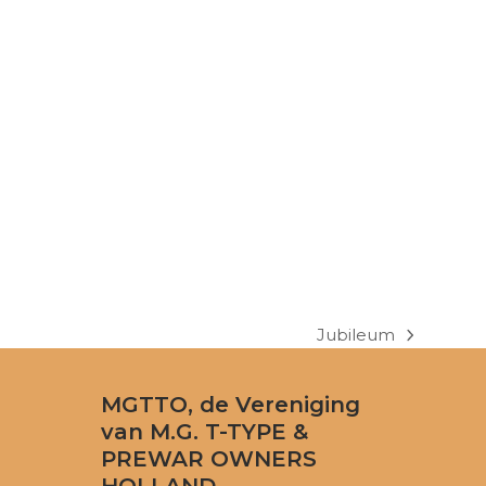
Jubileum
next
post:
MGTTO, de Vereniging
van M.G. T-TYPE &
PREWAR OWNERS
HOLLAND