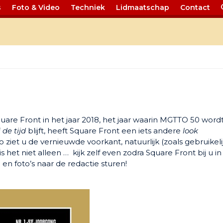
s
Foto & Video
Techniek
Lidmaatschap
Contact
re Front in het jaar 2018, het jaar waarin MGTTO 50 wordt
j de tijd
blijft, heeft Square Front een iets andere
look
ziet u de vernieuwde voorkant, natuurlijk (zoals gebruikeli
 het niet alleen … kijk zelf even zodra Square Front bij u in
n en foto’s naar de redactie sturen!