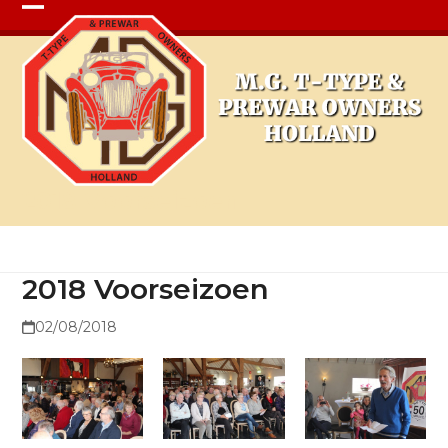
Open
Close
mobile
mobile
menu
menu
2018 Voorseizoen
2018 Voorseizoen
02/08/2018