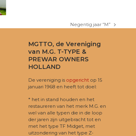
Negentig jaar “M”
next
post:
MGTTO, de Vereniging
van M.G. T-TYPE &
PREWAR OWNERS
HOLLAND
De vereniging is
opgericht
op 15
januari 1968 en heeft tot doel:
* het in stand houden en het
restaureren van het merk M.G. en
wel van alle typen die in de loop
der jaren zijn uitgebracht tot en
met het type TF Midget, met
uitzondering van het type Z-