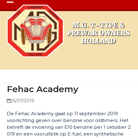
Open
Close
mobile
mobile
menu
menu
Fehac Academy
Fehac Academy
25/07/2019
De Fehac Academy gaat op 11 september 2019
voorlichting geven over benzine voor oldtimers. Het
betreft de invoering van E10 benzine per 1 oktoiber 2
019 en een vooruitblik op E-fuel, een synthetische