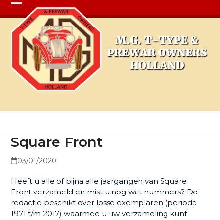
Open
Close
mobile
mobile
menu
menu
Square Front
Square Front
03/01/2020
Heeft u alle of bijna alle jaargangen van Square
Front verzameld en mist u nog wat nummers? De
redactie beschikt over losse exemplaren (periode
1971 t/m 2017) waarmee u uw verzameling kunt