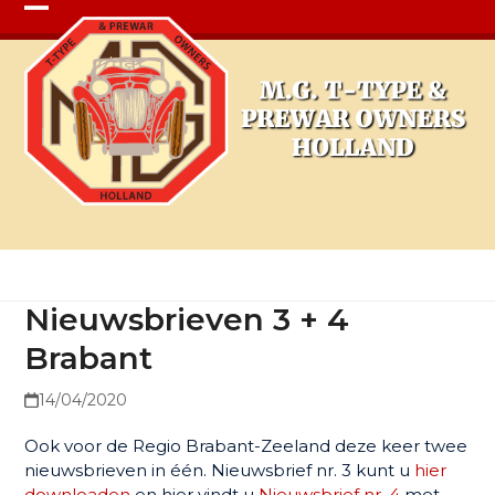
Open
Close
mobile
mobile
menu
menu
Nieuwsbrieven 3 + 4 Brabant
Nieuwsbrieven 3 + 4
Brabant
14/04/2020
Ook voor de Regio Brabant-Zeeland deze keer twee
nieuwsbrieven in één. Nieuwsbrief nr. 3 kunt u
hier
downloaden
en hier vindt u
Nieuwsbrief nr. 4
met