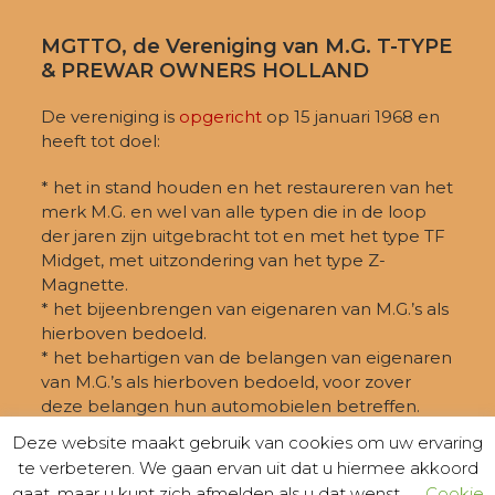
MGTTO, de Vereniging van M.G. T-TYPE
& PREWAR OWNERS HOLLAND
De vereniging is
opgericht
op 15 januari 1968 en
heeft tot doel:
* het in stand houden en het restaureren van het
merk M.G. en wel van alle typen die in de loop
der jaren zijn uitgebracht tot en met het type TF
Midget, met uitzondering van het type Z-
Magnette.
* het bijeenbrengen van eigenaren van M.G.’s als
hierboven bedoeld.
* het behartigen van de belangen van eigenaren
van M.G.’s als hierboven bedoeld, voor zover
deze belangen hun automobielen betreffen.
Deze website maakt gebruik van cookies om uw ervaring
te verbeteren. We gaan ervan uit dat u hiermee akkoord
gaat, maar u kunt zich afmelden als u dat wenst.
Cookie