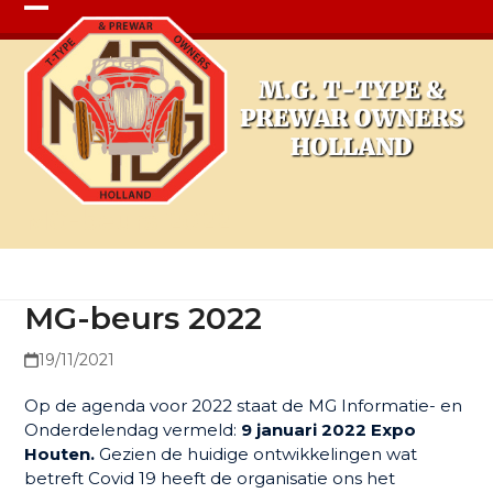
Open
Close
mobile
mobile
menu
menu
MG-beurs 2022
MG-beurs 2022
19/11/2021
Op de agenda voor 2022 staat de MG Informatie- en
Onderdelendag vermeld:
9 januari 2022 Expo
Houten.
Gezien de huidige ontwikkelingen wat
betreft Covid 19 heeft de organisatie ons het