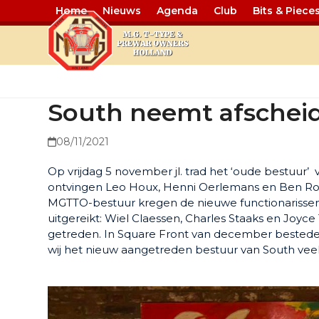
Home
Nieuws
Agenda
Club
Bits & Piece
South neemt
South neemt afschei
08/11/2021
Op vrijdag 5 november jl. trad het ‘oude bestuur’ 
ontvingen Leo Houx, Henni Oerlemans en Ben Roelo
MGTTO-bestuur kregen de nieuwe functionarissen
uitgereikt: Wiel Claessen, Charles Staaks en Joy
getreden. In Square Front van december bestede
wij het nieuw aangetreden bestuur van South veel