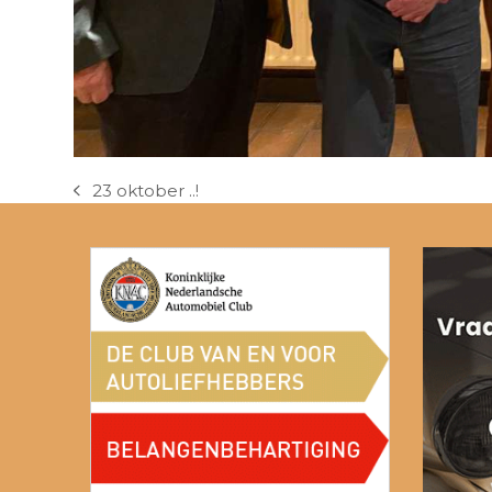
23 oktober ..!
previous
post: