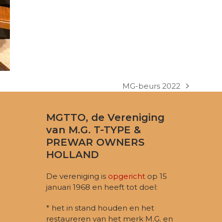
MG-beurs 2022
next
post:
MGTTO, de Vereniging
van M.G. T-TYPE &
PREWAR OWNERS
HOLLAND
De vereniging is
opgericht
op 15
januari 1968 en heeft tot doel:
* het in stand houden en het
restaureren van het merk M.G. en