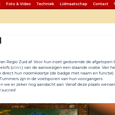
s
Foto & Video
Techniek
Lidmaatschap
Contact
 afscheid
d
van Regio Zuid af. Voor hun inzet gedurende de afgelopen t
fs (v.l.n.r.) van de aanwezigen een staande ovatie. Van he
 direct hun
naamkaartje
(de badge met naam en functie)
ce Tummers zijn in de voetsporen van hun voorgangers
n we er zeker nog aandacht aan. Vanaf deze plaats wense
 succes!