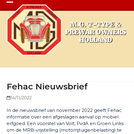
Open
Close
mobile
mobile
menu
menu
Fehac Nieuwsbrief
Fehac Nieuwsbrief
14/11/2022
In de nieuwsbrief van november 2022 geeft Fehac
informatie over een afgeslagen aanval op mobiel
erfgoed. Een voorstel van Volt, PvdA en Groen Links
om de MRB-vrijstelling (motorrijtuigenbelasting) te