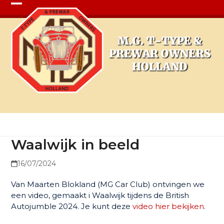
Open
Close
mobile
mobile
menu
menu
Waalwijk in beeld
Waalwijk in beeld
16/07/2024
Van Maarten Blokland (MG Car Club) ontvingen we
een video, gemaakt i Waalwijk tijdens de British
Autojumble 2024. Je kunt deze
video hier bekijken
.