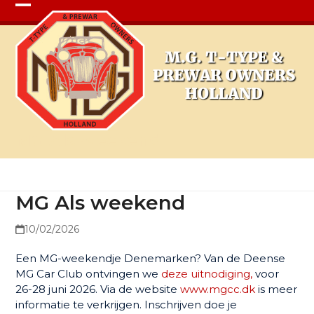
Open
Close
mobile
mobile
menu
menu
MG Als weekend
MG Als weekend
10/02/2026
Een MG-weekendje Denemarken? Van de Deense
MG Car Club ontvingen we
deze uitnodiging,
voor
26-28 juni 2026. Via de website
www.mgcc.dk
is meer
informatie te verkrijgen. Inschrijven doe je