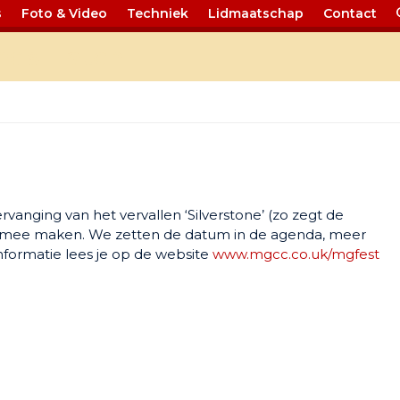
s
Foto & Video
Techniek
Lidmaatschap
Contact
ands Hatch
h
rvanging van het vervallen ‘Silverstone’ (zo zegt de
nis mee maken. We zetten de datum in de agenda, meer
formatie lees je op de website
www.mgcc.co.uk/mgfest