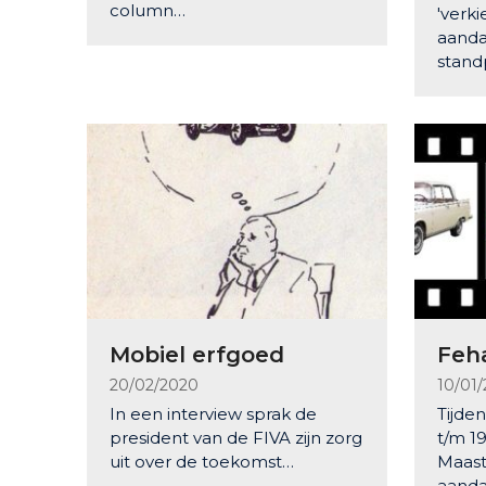
column…
'verki
aanda
stand
Mobiel erfgoed
Feh
20/02/2020
10/01
In een interview sprak de
Tijden
president van de FIVA zijn zorg
t/m 1
uit over de toekomst…
Maast
aanda