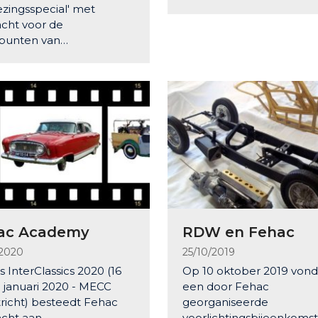
ezingsspecial' met
cht voor de
punten van…
ac Academy
RDW en Fehac
/2020
25/10/2019
s InterClassics 2020 (16
Op 10 oktober 2019 vond
9 januari 2020 - MECC
een door Fehac
richt) besteedt Fehac
georganiseerde
cht aan…
voorlichtingsbijeenkoms