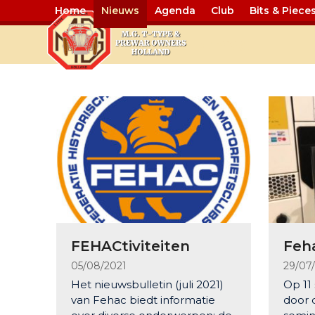
Home
Nieuws
Agenda
Club
Bits & Piece
Fehac
FEHACtiviteiten
Feh
05/08/2021
29/07
Het nieuwsbulletin (juli 2021)
Op 11
van Fehac biedt informatie
door 