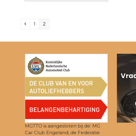
Previous
Page
Page
1
2
MGTTO is aangesloten bij de: MG
Car Club Engeland, de Federatie