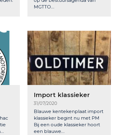
heden.
op de bestuursagenda van
MGTTO…
Import klassieker
31/07/2020
Blauwe kentekenplaat import
ehac
klassieker begint nu met PM
tie
Bij een oude klassieker hoort
n…
een blauwe…