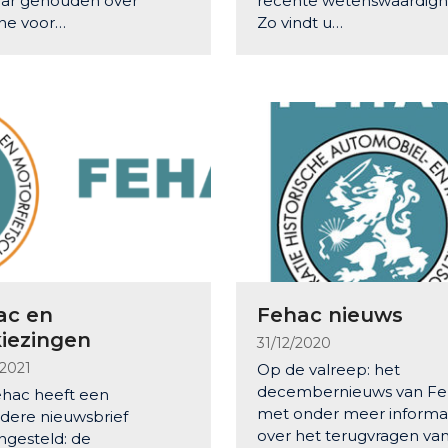
ar gehouden over
recente wetenswaardig
ne voor…
Zo vindt u…
ac en
Fehac nieuws
kiezingen
31/12/2020
/2021
Op de valreep: het
decembernieuws van F
hac heeft een
met onder meer informa
ndere nieuwsbrief
over het terugvragen va
gesteld: de