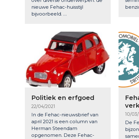
over diverse onderwerpen: de
semin
nieuwe Fehac-huisstijl
benzi
bijvoorbeeld. …
Politiek en erfgoed
Feh
ver
22/04/2021
10/03
In de Fehac-nieuwsbrief van
april 2021 is een column van
De Fe
Herman Steendam
bijzo
opgenomen. Deze Fehac-
samen